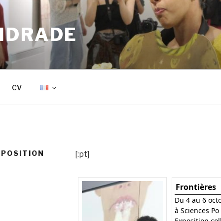
NDRADE
CV
XPOSITION
[:pt]
Frontières
Du 4 au 6 oct
à Sciences Po 
Exposition col