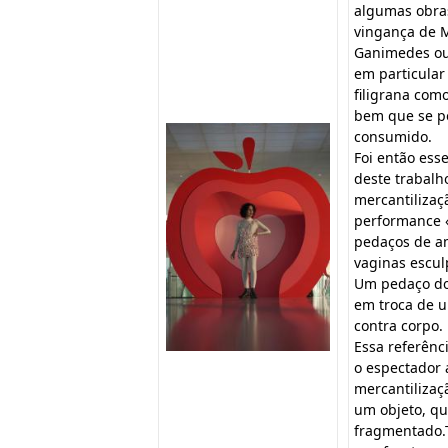
algumas obra
vingança de M
Ganimedes ou
em particular
filigrana co
bem que se po
consumido.
Foi então ess
deste trabalh
mercantilizaç
performance «
pedaços de a
vaginas escu
Um pedaço do 
em troca de u
contra corpo.
Essa referênci
o espectador 
mercantilizaç
um objeto, qu
fragmentado.T