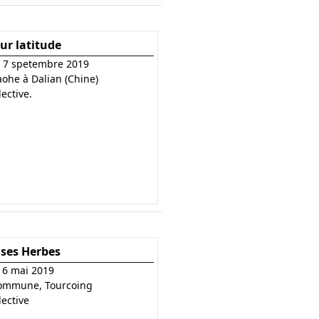
ur latitude
u 7 spetembre 2019
aohe à Dalian (Chine)
lective.
ses Herbes
u 6 mai 2019
Commune, Tourcoing
lective