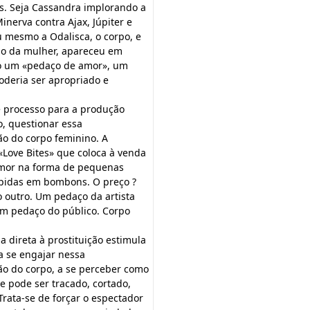
s. Seja Cassandra implorando a
inerva contra Ajax, Júpiter e
 mesmo a Odalisca, o corpo, e
 o da mulher, apareceu em
mo um «pedaço de amor», um
deria ser apropriado e
e processo para a produção
o, questionar essa
ão do corpo feminino. A
Love Bites» que coloca à venda
mor na forma de pequenas
lpidas em bombons. O preço ?
outro. Um pedaço da artista
m pedaço do público. Corpo
a direta à prostituição estimula
a se engajar nessa
ão do corpo, a se perceber como
e pode ser tracado, cortado,
rata-se de forçar o espectador